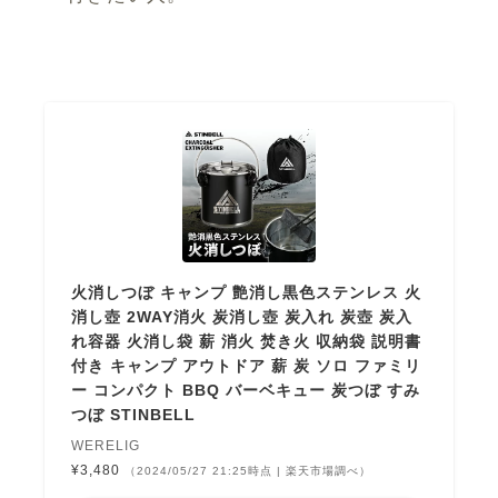
火消しつぼ キャンプ 艶消し黒色ステンレス 火
消し壺 2WAY消火 炭消し壺 炭入れ 炭壺 炭入
れ容器 火消し袋 薪 消火 焚き火 収納袋 説明書
付き キャンプ アウトドア 薪 炭 ソロ ファミリ
ー コンパクト BBQ バーベキュー 炭つぼ すみ
つぼ STINBELL
WERELIG
¥3,480
（2024/05/27 21:25時点 | 楽天市場調べ）