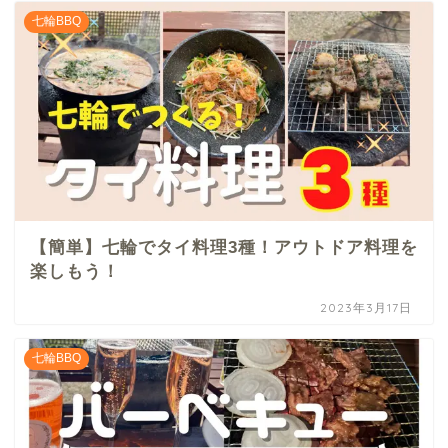
七輪BBQ
【簡単】七輪でタイ料理3種！アウトドア料理を
楽しもう！
2023年3月17日
七輪BBQ