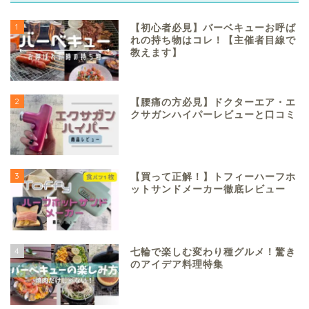
1
【初心者必見】バーベキューお呼ば
れの持ち物はコレ！【主催者目線で
教えます】
2
【腰痛の方必見】ドクターエア・エ
クサガンハイパーレビューと口コミ
3
【買って正解！】トフィーハーフホ
ットサンドメーカー徹底レビュー
4
七輪で楽しむ変わり種グルメ！驚き
のアイデア料理特集