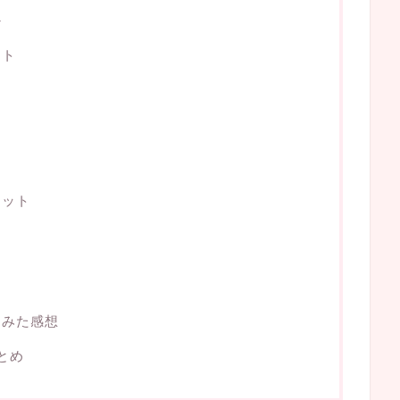
か
ット
リット
てみた感想
とめ