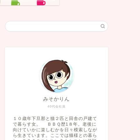
みそかりん
40代会社員
１０歳年下旦那と猫２匹と田舎の戸建て
で暮らす女。 ＢＢＱ歴1８年。老後に
向けていかに楽しむかを日々模索しなが
ら生きています。ここでは猫様との暮ら