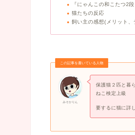
『にゃんこの和こたつ2
猫たちの反応
飼い主の感想(メリット、
この記事を書いている人物
保護猫２匹と暮
ねこ検定上級
みそかりん
要するに猫に詳