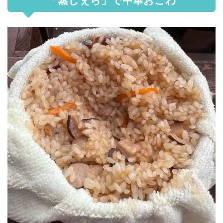
「蒸しぇら」で中華おこわ