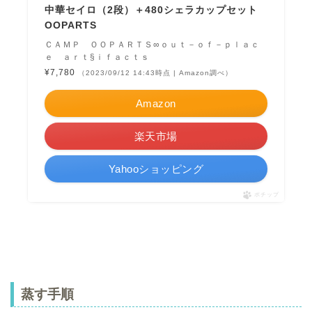
中華セイロ（2段）＋480シェラカップセット
OOPARTS
ＣＡＭＰ ＯＯＰＡＲＴＳ∞ｏｕｔ－ｏｆ－ｐｌａｃ
ｅ ａｒｔ§ｉｆａｃｔｓ
¥7,780
（2023/09/12 14:43時点 | Amazon調べ）
Amazon
楽天市場
Yahooショッピング
ポチップ
蒸す手順