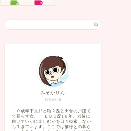
みそかりん
40代会社員
１０歳年下旦那と猫２匹と田舎の戸建て
で暮らす女。 ＢＢＱ歴1８年。老後に
向けていかに楽しむかを日々模索しなが
ら生きています。ここでは猫様との暮ら