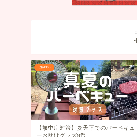
― 
七輪BBQ
【熱中症対策】炎天下でのバーベキュ
ーお助けグッズ9選