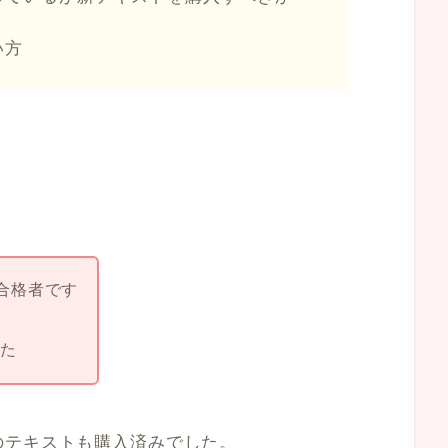
い方
。
合格者です
した
のテキストも購入済みでした。