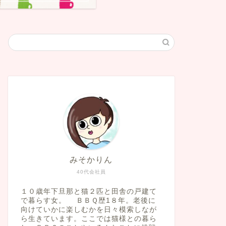
みそかりん
40代会社員
１０歳年下旦那と猫２匹と田舎の戸建て
で暮らす女。 ＢＢＱ歴1８年。老後に
向けていかに楽しむかを日々模索しなが
ら生きています。ここでは猫様との暮ら