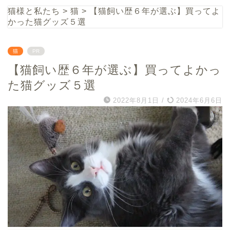
猫様と私たち
>
猫
>
【猫飼い歴６年が選ぶ】買ってよ
かった猫グッズ５選
猫
PR
【猫飼い歴６年が選ぶ】買ってよかっ
た猫グッズ５選
2022年8月1日
/
2024年6月6日