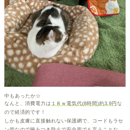
中もあったか☆
なんと、消費電力は
１８ｗ電気代(8時間)約3.9円
な
ので経済的です！
しかも皮膚に直接触れない保護網で、コードもラセ
ン管なので噛みつき防止で安全面でも言うことな